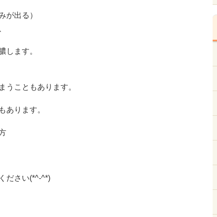
みが出る）
、
膿します。
まうこともあります。
もあります。
方
い(*^-^*)