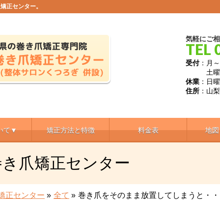
爪矯正センター。
気軽にご相
TEL 
受付
：月～金
土曜日 9
休業
：日
住所
：山梨
いて▼
矯正方法と特徴
料金表
地図
巻き爪矯正センター
矯正センター
»
全て
»
巻き爪をそのまま放置してしまうと・・