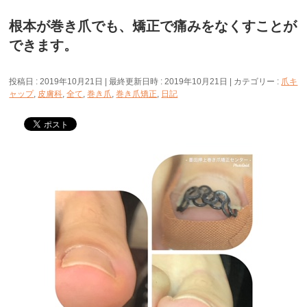
根本が巻き爪でも、矯正で痛みをなくすことが
できます。
投稿日 : 2019年10月21日
最終更新日時 : 2019年10月21日
カテゴリー :
爪キ
ャップ
,
皮膚科
,
全て
,
巻き爪
,
巻き爪矯正
,
日記