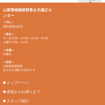
山梨県南都留郡巻き爪矯正セ
ンター
＜TEL＞
080-4946-6372
＜受付＞
月～金 9:00～12:00／16:30～20:00
土曜日 9:00～12:00
＜休業＞
日曜日
＜住所＞
山梨県南都留郡
富士河口湖町小立8027-9
トップページ
来院からお帰りまで
スタッフ紹介